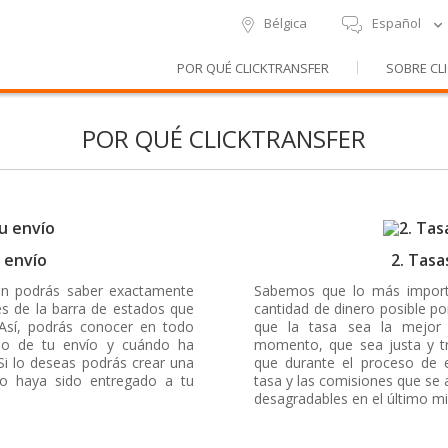
Bélgica
Español
POR QUÉ CLICKTRANSFER
SOBRE CL
POR QUÉ CLICKTRANSFER
u envío
2. Tasa
ón podrás saber exactamente
Sabemos que lo más importa
és de la barra de estados que
cantidad de dinero posible p
 Así, podrás conocer en todo
que la tasa sea la mejor
do de tu envío y cuándo ha
momento, que sea justa y 
Si lo deseas podrás crear una
que durante el proceso de 
ro haya sido entregado a tu
tasa y las comisiones que se 
desagradables en el último m