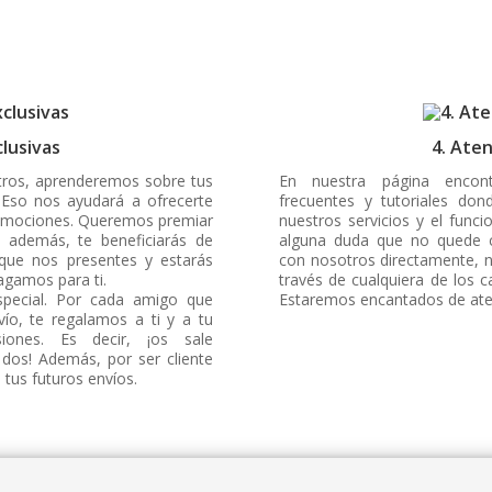
clusivas
4. Aten
ros, aprenderemos sobre tus
En nuestra página encon
 Eso nos ayudará a ofrecerte
frecuentes y tutoriales do
romociones. Queremos premiar
nuestros servicios y el func
e además, te beneficiarás de
alguna duda que no quede c
que nos presentes y estarás
con nosotros directamente, 
agamos para ti.
través de cualquiera de los 
pecial. Por cada amigo que
Estaremos encantados de ate
vío, te regalamos a ti y a tu
ones. Es decir, ¡os sale
 dos! Además, por ser cliente
 tus futuros envíos.