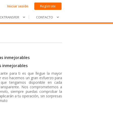
Iniciar sesión
Regístrate
ICKTRANSFER
CONTACTO
s inmejorables
nte para ti es que llegue la mayor
or eso hacemos un gran esfuerzo para
 que tengamos disponible en cada
transparente. Nos comprometemos a
envío, siempre puedas comprobar la
aplicarán a tu operación, sin sorpresas
inuto